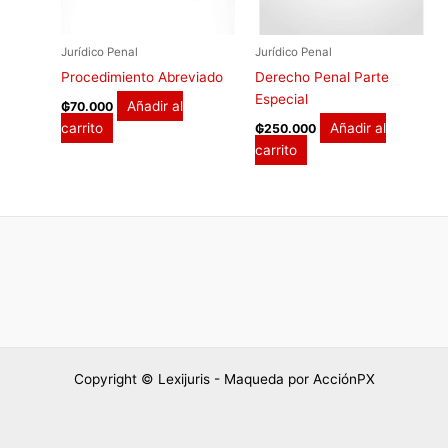
Jurídico Penal
Jurídico Penal
Procedimiento Abreviado
Derecho Penal Parte
Especial
Añadir al
₲
70.000
carrito
Añadir al
₲
250.000
carrito
Copyright © Lexijuris - Maqueda por AcciónPX