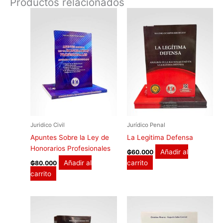
Productos relacionados
Juridico Civil
Jurídico Penal
Apuntes Sobre la Ley de
La Legitima Defensa
Honorarios Profesionales
Añadir al
₲
60.000
Añadir al
carrito
₲
80.000
carrito