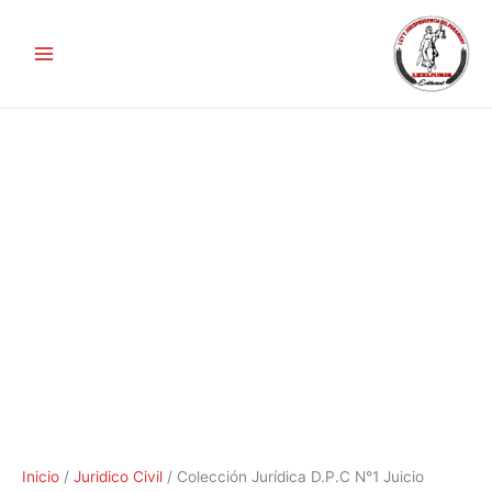
Ir
Colección
al
Jurídica
contenido
D.P.C
N°1
Juicio
Ordinario
cantidad
Inicio
/
Juridico Civil
/ Colección Jurídica D.P.C N°1 Juicio