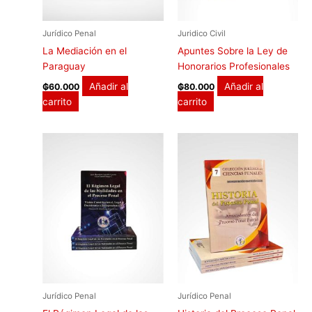
Jurídico Penal
Juridico Civil
La Mediación en el
Apuntes Sobre la Ley de
Paraguay
Honorarios Profesionales
Añadir al
Añadir al
₲
60.000
₲
80.000
carrito
carrito
Jurídico Penal
Jurídico Penal