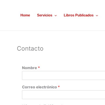
Ir
al
contenido
Home
Servicios
Libros Publicados
Contacto
Nombre
*
Correo electrónico
*