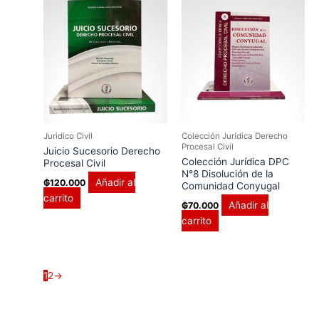
Juridico Civil
Colección Jurídica Derecho
Procesal Civil
Juicio Sucesorio Derecho
Colección Jurídica DPC
Procesal Civil
N°8 Disolución de la
Añadir al
₲
120.000
Comunidad Conyugal
carrito
Añadir al
₲
70.000
carrito
1
2
→