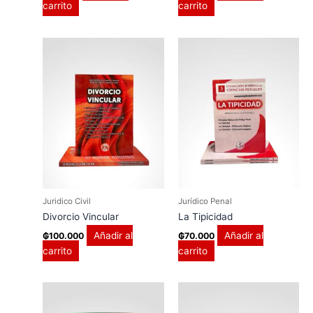
carrito
carrito
Juridico Civil
Jurídico Penal
Divorcio Vincular
La Tipicidad
Añadir al
Añadir al
₲
100.000
₲
70.000
carrito
carrito