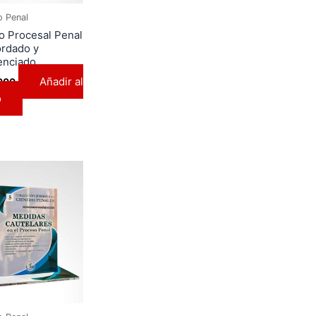
o Penal
o Procesal Penal
rdado y
enciado
Añadir al
000
o