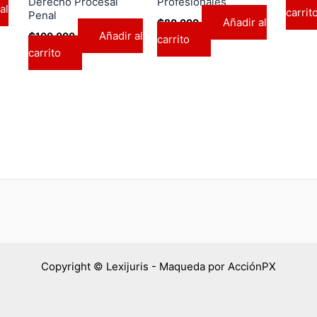
Derecho Procesal
Profesionales
al
carrit
Penal
Añadir al
₲
80.000
Añadir al
₲
100.000
carrito
carrito
Copyright © Lexijuris - Maqueda por AcciónPX