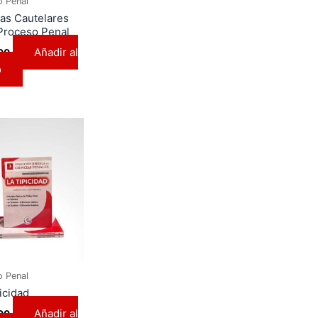
o Penal
as Cautelares
 Proceso Penal
Añadir al
00
o
o Penal
icidad
Añadir al
00