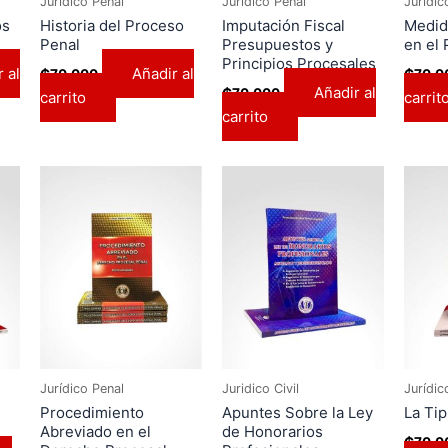
Jurídico Penal
Jurídico Penal
Jurídic
os
Historia del Proceso
Imputación Fiscal
Medid
Penal
Presupuestos y
en el
Principios Procesales
 al
Añadir al
₲
70.000
₲
70.0
Añadir al
₲
70.000
carrito
carrit
carrito
Jurídico Penal
Juridico Civil
Jurídic
Procedimiento
Apuntes Sobre la Ley
La Tip
Abreviado en el
de Honorarios
₲
70.0