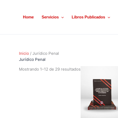
Ir
Ordenado
al
por
contenido
los
Home
Servicios
Libros Publicados
últimos
Inicio
/ Jurídico Penal
Jurídico Penal
Mostrando 1–12 de 29 resultados