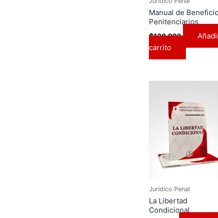
Jurídico Penal
Manual de Benefici
Penitenciarios
Añadir
₲
120.000
carrito
Jurídico Penal
La Libertad
Condicional