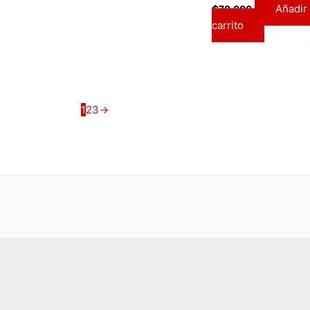
Añadir 
₲
70.000
carrito
1
2
3
→