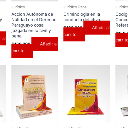
Jurídico
Jurídico Penal
Jurídic
Accion Autónoma de
Criminologia en la
Codig
y
Nulidad en el Derecho
conducta delictiva
Conco
Paraguayo cosa
Refer
Añadir al
₲
180.000
juzgada en lo civil y
₲
150.
carrito
penal
 al
carrit
Añadir al
₲
120.000
carrito